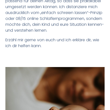
passend für deinen Alltag, so dass sie praktikabel
umgesetzt werden können. Ich distanziere mich
ausdrücklich vom „einfach schreien lassen“-Prinzip
oder 08/15 online Schlaflernprogrammen, sondern
möchte dich, dein Kind und eure Situation kennen-
und verstehen lernen.
Erzähl mir gerne von euch und ich erkläre dir, wie
ich dir helfen kann.