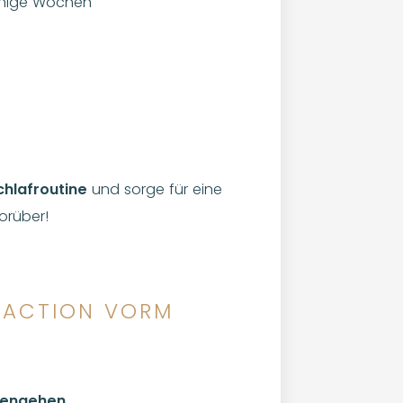
einige Wochen
chlafroutine
und sorge für eine
orüber!
L ACTION VORM
afengehen