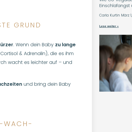
Einschlafangs
Carla Kurtin
März 1
STE GRUND
Lese weiter »
kürzer
. Wenn dein Baby
zu lange
Cortisol & Adrenalin), die es ihm
rch wacht es leichter auf – und
achzeiten
und bring dein Baby
AF-WACH-