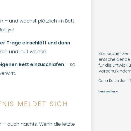
in – und wachst plötzlich im Bett
Babys!
 der Trage einschläft und dann
cken und laut weinen.
Konsequenzen 
entscheidende
eigenen Bett einzuschlafen
– so
für die Entwick
Vorschulkinder
erwirrt.
Carla Kurtin
Juni 1
Lese weiter »
FNIS MELDET SICH
 – auch nachts. Wenn die letzte