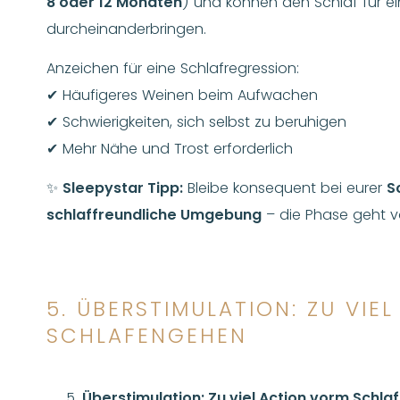
8 oder 12 Monaten
) und können den Schlaf für 
durcheinanderbringen.
Anzeichen für eine Schlafregression:
✔ Häufigeres Weinen beim Aufwachen
✔ Schwierigkeiten, sich selbst zu beruhigen
✔ Mehr Nähe und Trost erforderlich
✨
Sleepystar Tipp:
Bleibe konsequent bei eurer
S
schlaffreundliche Umgebung
– die Phase geht v
5. ÜBERSTIMULATION: ZU VIE
SCHLAFENGEHEN
Überstimulation: Zu viel Action vorm Schl